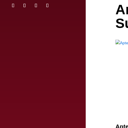
A
S
Apte