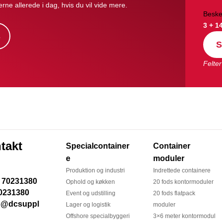
erne allerede i dag, hvis du vil vide mere.
Beske
3 + 1
s
S
Felter
takt
Specialcontainer
Container
e
moduler
Produktion og industri
Indrettede containere
Ophold og køkken
20 fods kontormoduler
0231380
Event og udstilling
20 fods flatpack
Lager og logistik
moduler
Offshore specialbyggeri
3×6 meter kontormodul