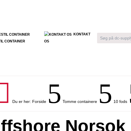
KONTAKT
IL CONTAINER
OS

5
5
Du er her:
Forside
Tomme containere
10 fods
ffshore Norsok 