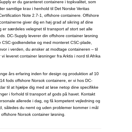
upply er du garanteret containere i topkvalitet, som
er samtlige krav i henhold til Det Norske Veritas
ertification Note 2.7-1, offshore containere. Offshore
ontainerne giver dig en høj grad af sikring af dine
g er særdeles velegnet til transport af stort set alle
ods. DC-Supply leverer din offshore container løsning
ve CSC-godkendelse og med monteret CSC-plade,
hvor i verden, du ønsker at modtage containeren – til
 vi leveret container løsninger fra Arktis i nord til Afrika
ge års erfaring inden for design og produktion af 10
 14 fods offshore Norsok containere, er vi hos DC-
lar til at hjælpe dig med at løse netop dine specifikke
nger i forhold til transport af gods på havet. Kontakt
ersonale allerede i dag, og få kompetent vejledning og
d, således du nemt og uden problemer kommer i mål
 offshore Norsok container løsning.