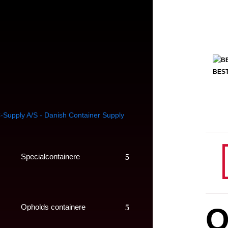
BEST
Specialcontainere
O
Opholds containere