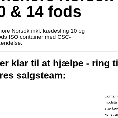
0 & 14 fods
hore Norsok inkl. kædesling 10 og
ods ISO container med CSC-
endelse.
er klar til at hjælpe - ring ti
res salgsteam:
Containe
modstå 
stærker
konstrue