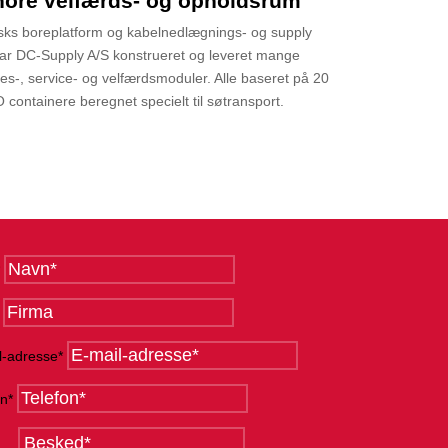
hore velfærds- og opholdsrum
sks boreplatform og kabelnedlægnings- og supply
har DC-Supply A/S konstrueret og leveret mange
es-, service- og velfærdsmoduler. Alle baseret på 20
 containere beregnet specielt til søtransport.
l-adresse*
on*