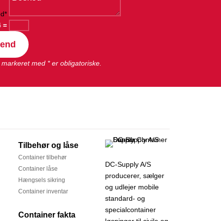
d*
4
=
end
 markeret med * er obligatoriske.
Tilbehør og låse
Container tilbehør
DC-Supply A/S
Container låse
producerer, sælger
Hængsels sikring
og udlejer mobile
Container inventar
standard- og
specialcontainer
Container fakta
løsninger til civile og