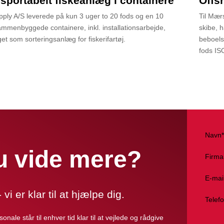
sportabelt fiskeanlæg i containere
Offs
ply A/S leverede på kun 3 uger to 20 fods og en 10
Til Mær
ammenbyggede containere, inkl. installationsarbejde,
skibe, 
et som sorteringsanlæg for fiskerifartøj.
beboels
fods ISO
Navn*
du vide mere?
Firma
E-mai
vi er klar til at hjælpe dig.
Telef
onale står til enhver tid klar til at vejlede og rådgive