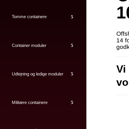
1
Tomme containere
Offs
14 f
Container moduler
godk
Vi 
Udlejning og ledige moduler
vo
Militære containere