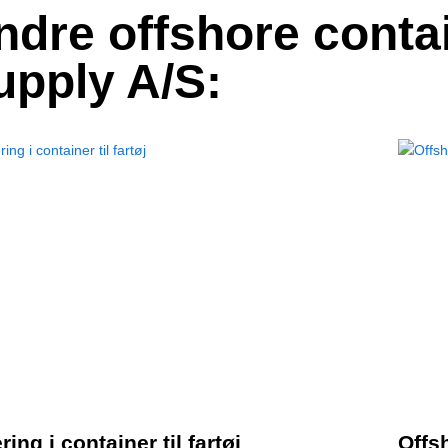
ndre offshore conta
upply A/S:
ring i container til fartøj
Offs