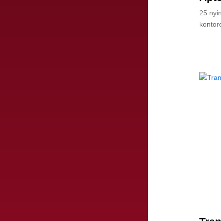
25 nyi
kontore