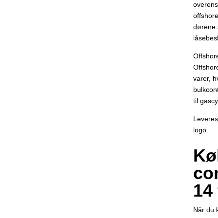
overens
offshore
dørene 
låsebes
Offshor
Offshor
varer, h
bulkcon
til gasc
Leveres
logo.
Kø
co
14
Når du 