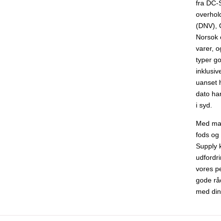
fra DC-S
overhold
(DNV), C
Norsok c
varer, o
typer g
inklusi
uanset 
dato har
i syd.
Med man
fods og
Supply k
udfordri
vores p
gode rå
med din