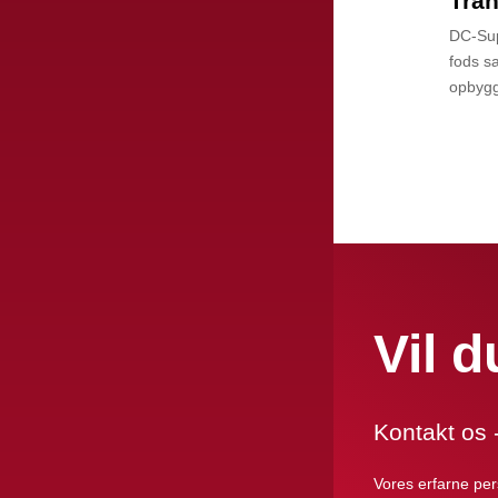
Tran
DC-Sup
fods s
opbygg
Vil 
Kontakt os - 
Vores erfarne pers