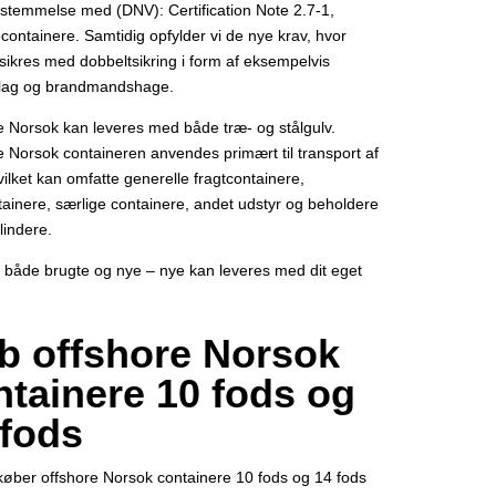
stemmelse med (DNV): Certification Note 2.7-1,
containere. Samtidig opfylder vi de nye krav, hvor
sikres med dobbeltsikring i form af eksempelvis
lag og brandmandshage.
e Norsok kan leveres med både træ- og stålgulv.
e Norsok containeren anvendes primært til transport af
vilket kan omfatte generelle fragtcontainere,
tainere, særlige containere, andet udstyr og beholdere
ylindere.
 både brugte og nye – nye kan leveres med dit eget
b offshore Norsok
ntainere 10 fods og
 fods
køber offshore Norsok containere 10 fods og 14 fods