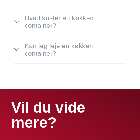
Hvad koster en køkken
container?
Kan jeg leje en køkken
container?
Vil du vide
mere?