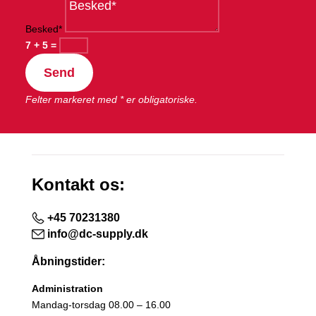
Besked*
7 + 5
=
Send
Felter markeret med * er obligatoriske.
Kontakt os:
+45 70231380
info@dc-supply.dk
Åbningstider:
Administration
Mandag-torsdag 08.00 – 16.00