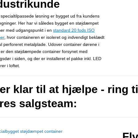
dustrikunde
specialtilpassede løsning er bygget ud fra kundens
egninger. Her har vi således bygget en støjdæmpet
ner med udgangspunkt i en
standard 20 fods ISO
ner
, hvor containeren er isoleret og indvendigt beklædt
l perforeret metalplade. Udover container dørene i
 er den støjdæmpede container forsynet med
sdør i siden, og der er installeret el pakke inkl. LED
er i loftet.
er klar til at hjælpe - ring ti
res salgsteam:
Fly