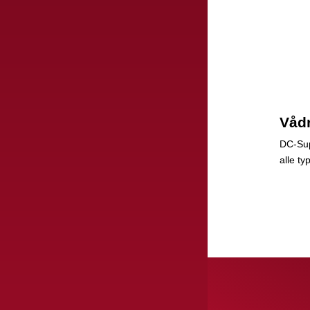
Våd
DC-Sup
alle ty