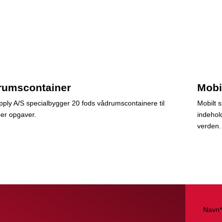
rumscontainer
Mobil
ply A/S specialbygger 20 fods vådrumscontainere til
Mobilt s
per opgaver.
indehold
verden.
Navn*