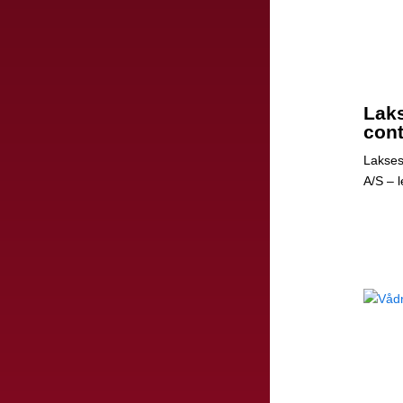
Laks
cont
Lakses
A/S – 