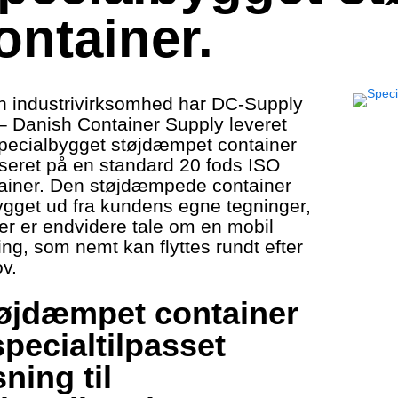
ontainer.
en industrivirksomhed har DC-Supply
– Danish Container Supply leveret
pecialbygget støjdæmpet container
seret på en standard 20 fods ISO
ainer. Den støjdæmpede container
ygget ud fra kundens egne tegninger,
er er endvidere tale om en mobil
ing, som nemt kan flyttes rundt efter
v.
øjdæmpet container
specialtilpasset
sning til