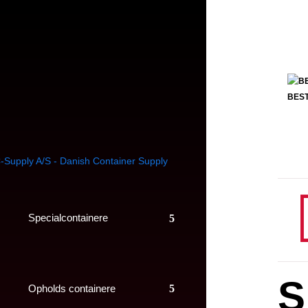
BEST
Specialcontainere
S
Opholds containere