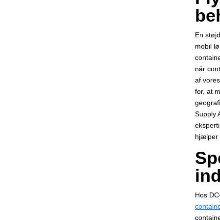
be
En støj
mobil lø
contain
når con
af vore
for, at 
geografi
Supply A
eksperti
hjælper
Spe
in
Hos DC-S
contain
contain