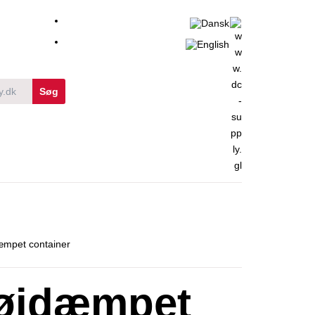
æmpet container
tøjdæmpet