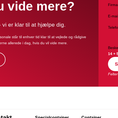
du vide mere?
Firma
E-mai
vi er klar til at hjælpe dig.
Telef
onale står til enhver tid klar til at vejlede og rådgive
erne allerede i dag, hvis du vil vide mere.
Beske
14 + 
s
S
Felter
takt
Specialcontainer
Container