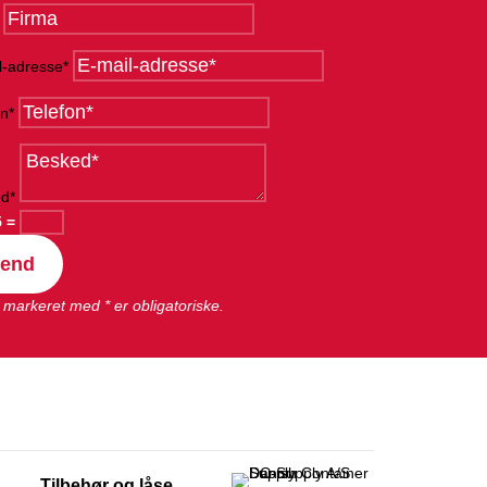
l-adresse*
on*
d*
5
=
end
 markeret med * er obligatoriske.
Tilbehør og låse