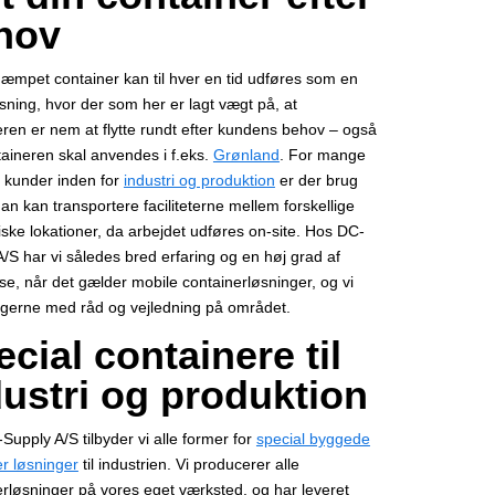
hov
dæmpet container kan til hver en tid udføres som en
sning, hvor der som her er lagt vægt på, at
eren er nem at flytte rundt efter kundens behov – også
taineren skal anvendes i f.eks.
Grønland
. For mange
s kunder inden for
industri og produktion
er der brug
man kan transportere faciliteterne mellem forskellige
ske lokationer, da arbejdet udføres on-site. Hos DC-
/S har vi således bred erfaring og en høj grad af
se, når det gælder mobile containerløsninger, og vi
 gerne med råd og vejledning på området.
cial containere til
dustri og produktion
upply A/S tilbyder vi alle former for
special byggede
er løsninger
til industrien. Vi producerer alle
erløsninger på vores eget værksted, og har leveret