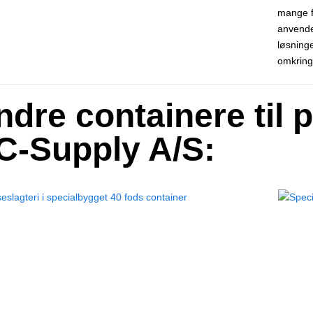
mange fo
anvendel
løsning
omkring
ndre containere til 
C-Supply A/S: