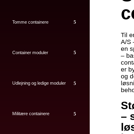
c
Tomme containere
Til 
A/S 
en s
Container moduler
– ba
cont
er b
og d
løsn
Udlejning og ledige moduler
beho
St
– 
Militære containere
lø