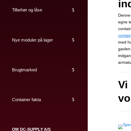
in
Tilbehør og låse
Denne 
egne t
contai
contai
Nye moduler på lager
med hu
gavlen
indgang
armatur
Brugtmarked
Vi 
vo
Container fakta
OM DC-SUPPLY A/S