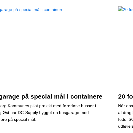
arage på special mål i containere
20 f
lborg Kommunes pilot projekt med førerløse busser i
Når ansa
g Øst har DC-Supply bygget en busgarage med
af drag
nere på special mål.
fods IS
udførels