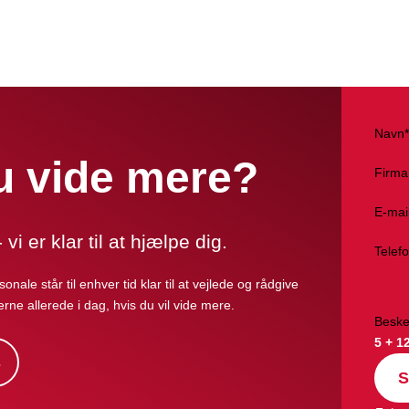
Navn*
du vide mere?
Firma
E-mai
vi er klar til at hjælpe dig.
Telef
onale står til enhver tid klar til at vejlede og rådgive
erne allerede i dag, hvis du vil vide mere.
Beske
5 + 1
s
S