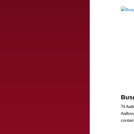
Busg
Til Aa
Aalbor
contai