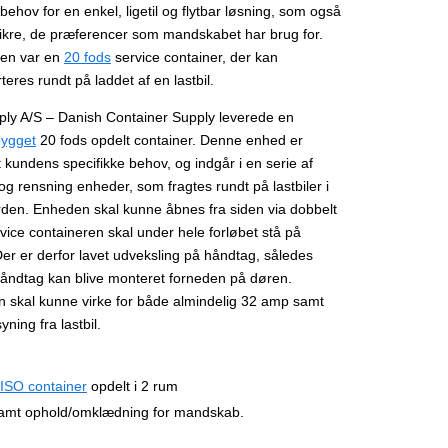
behov for en enkel, ligetil og flytbar løsning, som også
ikre, de præferencer som mandskabet har brug for.
en var en
20 fods
service container, der kan
teres rundt på laddet af en lastbil.
ly A/S – Danish Container Supply leverede en
bygget
20 fods opdelt container. Denne enhed er
t kundens specifikke behov, og indgår i en serie af
og rensning enheder, som fragtes rundt på lastbiler i
rden. Enheden skal kunne åbnes fra siden via dobbelt
vice containeren skal under hele forløbet stå på
 Der er derfor lavet udveksling på håndtag, således
håndtag kan blive monteret forneden på døren.
 skal kunne virke for både almindelig 32 amp samt
yning fra lastbil.
ISO container
opdelt i 2 rum
amt ophold/omklædning for mandskab.