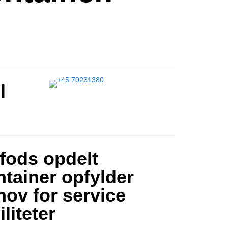
l
 fods opdelt
ntainer opfylder
hov for service
iliteter