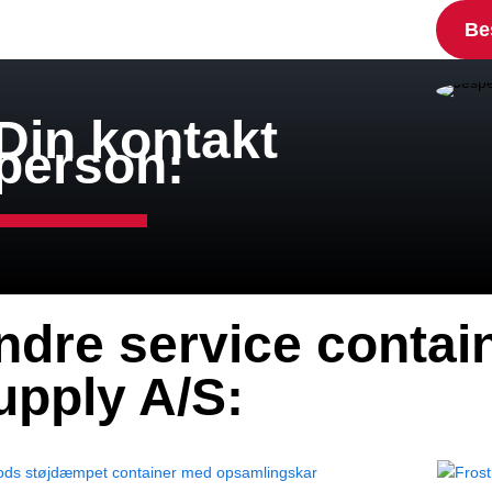
Be
Din kontakt
person:
ndre service contain
upply A/S: