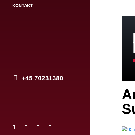
KONTAKT
+45 70231380
A
S