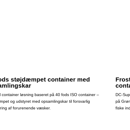
fods støjdæmpet container med
Fros
amlingskar
cont
l container løsning baseret på 40 fods ISO container –
DC-Supp
mpet og udstyret med opsamlingskar til forsvarlig
på Grøn
ring af forurenende væsker.
fiske ind