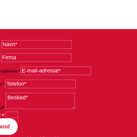
l-adresse*
on*
d*
2
=
end