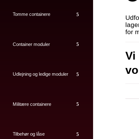
Tomme containere
Udfo
lage
for 
Container moduler
Vi 
vo
Udlejning og ledige moduler
Militære containere
Tilbehør og låse