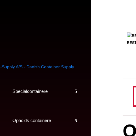
BEST
Specialcontainere
Opholds containere
O