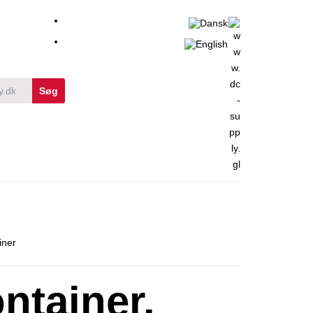
iner
ntainer.