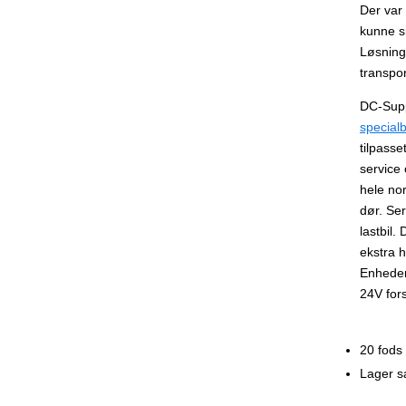
Der var 
kunne s
Løsning
transpor
DC-Supp
special
tilpasse
service 
hele no
dør. Ser
lastbil.
ekstra 
Enheden
24V fors
20 fods
Lager s