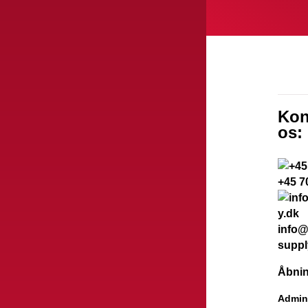
Kon
os:
+45 7
info@
suppl
Åbnin
Admini