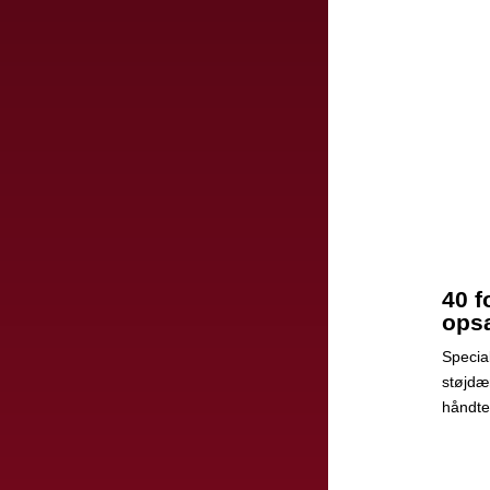
40 
ops
Specia
støjdæ
håndte