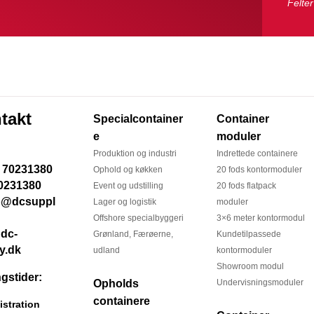
Felter
takt
Specialcontainer
Container
e
moduler
Produktion og industri
Indrettede containere
Ophold og køkken
20 fods kontormoduler
0231380
Event og udstilling
20 fods flatpack
Lager og logistik
moduler
Offshore specialbyggeri
3×6 meter kontormodul
dc-
Grønland, Færøerne,
Kundetilpassede
y.dk
udland
kontormoduler
Showroom modul
gstider:
Opholds
Undervisningsmoduler
containere
stration