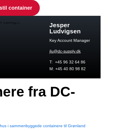
stil container
Jesper
Ludvigsen
Key Account Manager
jlu@dc-supply.dk
T: +45 96 32 64 86
M: +45 40 80 98 82
ere fra DC-